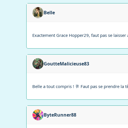
Belle
Exactement Grace Hopper29, faut pas se laisser a
GoutteMalicieuse83
Belle a tout compris ! 🥂 Faut pas se prendre la tê
ByteRunner88