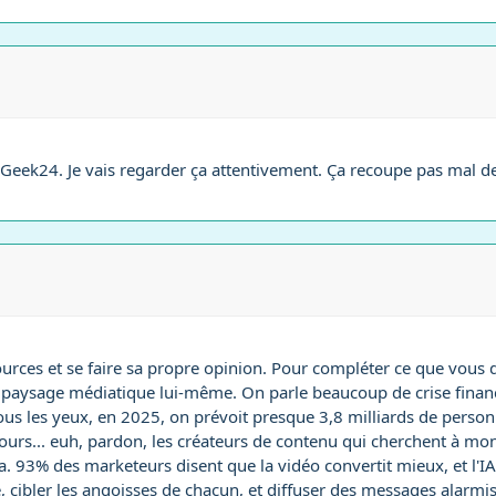
eek24. Je vais regarder ça attentivement. Ça recoupe pas mal de 
 sources et se faire sa propre opinion. Pour compléter ce que vous 
u paysage médiatique lui-même. On parle beaucoup de crise financiè
i sous les yeux, en 2025, on prévoit presque 3,8 milliards de pers
utours... euh, pardon, les créateurs de contenu qui cherchent à moné
ut ça. 93% des marketeurs disent que la vidéo convertit mieux, et 
 cibler les angoisses de chacun, et diffuser des messages alarmist